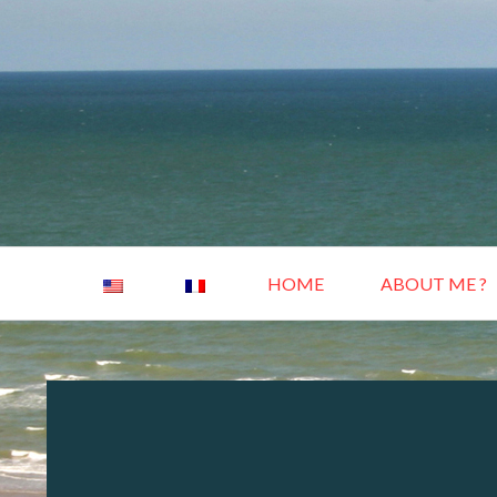
Skip
to
content
Primary
HOME
ABOUT ME ?
Menu
BREADCRUMBS